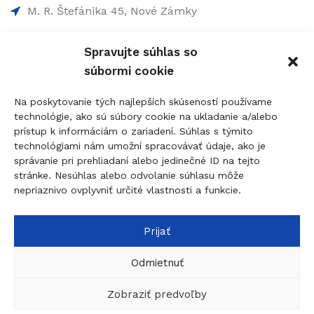
M. R. Štefánika 45, Nové Zámky
0907 737 756 - Non-Stop
Spravujte súhlas so
0910 207 863 - 8:00-17:00
súbormi cookie
info@figolock.sk
Na poskytovanie tých najlepších skúseností používame
technológie, ako sú súbory cookie na ukladanie a/alebo
Kľúčová služba Komárno
prístup k informáciám o zariadení. Súhlas s týmito
technológiami nám umožní spracovávať údaje, ako je
Palatínova 20, 945 01 Komárno
správanie pri prehliadaní alebo jedinečné ID na tejto
stránke. Nesúhlas alebo odvolanie súhlasu môže
0907 737 756 - Non Stop
nepriaznivo ovplyvniť určité vlastnosti a funkcie.
0911 015 055 - 9:00-17:00
komarno@figolock.sk
Prijať
Odmietnuť
© 2026
figolock.sk
created by
dobrýBRAND
Táto stránka je chránená systémom reCAPTCHA a
Zobraziť predvoľby
uplatňujú sa
Pravidlá ochrany osobných údajov
spoločnosti Google a
Zmluvné podmienky
.