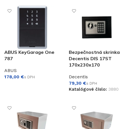
PRIDAŤ DO KOŠÍKA
€
ABUS KeyGarage One
Bezpečnostná skrinka
787
Decentis DIS 17ST
170x230x170
ABUS
€
Decentis
€
PRIDAŤ DO KOŠÍKA
Katalógové číslo:
3880
PRIDAŤ DO KOŠÍKA