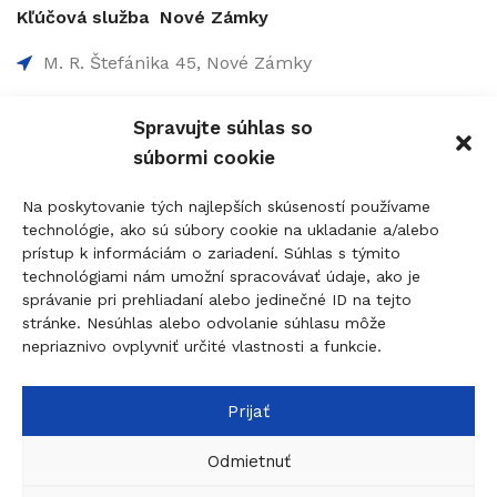
Kľúčová služba Nové Zámky
M. R. Štefánika 45, Nové Zámky
0907 737 756 - Non-Stop
Spravujte súhlas so
0910 207 863 - 8:00-17:00
súbormi cookie
info@figolock.sk
Na poskytovanie tých najlepších skúseností používame
technológie, ako sú súbory cookie na ukladanie a/alebo
Kľúčová služba Komárno
prístup k informáciám o zariadení. Súhlas s týmito
technológiami nám umožní spracovávať údaje, ako je
Palatínova 20, 945 01 Komárno
správanie pri prehliadaní alebo jedinečné ID na tejto
stránke. Nesúhlas alebo odvolanie súhlasu môže
0907 737 756 - Non Stop
nepriaznivo ovplyvniť určité vlastnosti a funkcie.
0911 015 055 - 9:00-17:00
komarno@figolock.sk
Prijať
Odmietnuť
© 2026
figolock.sk
created by
dobrýBRAND