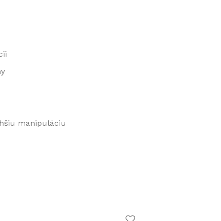
ii
hy
chšiu manipuláciu