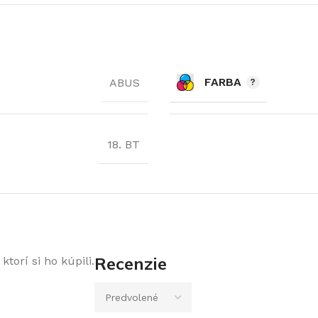
FARBA
ABUS
18. BT
Recenzie
torí si ho kúpili.