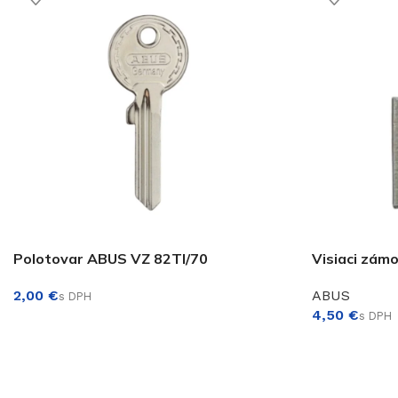
Polotovar ABUS VZ 82TI/70
Visiaci zám
€
ABUS
€