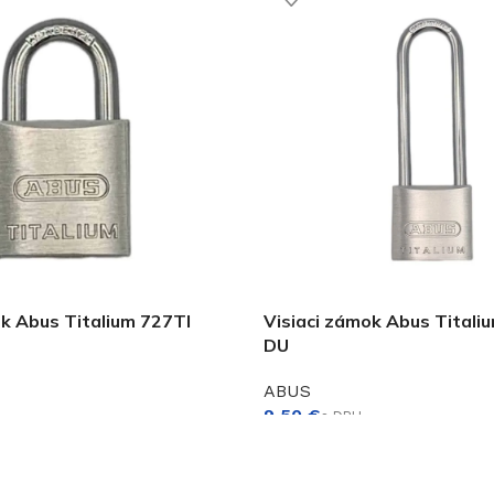
ok Abus Titalium 727TI
Visiaci zámok Abus Titali
DU
ABUS
€