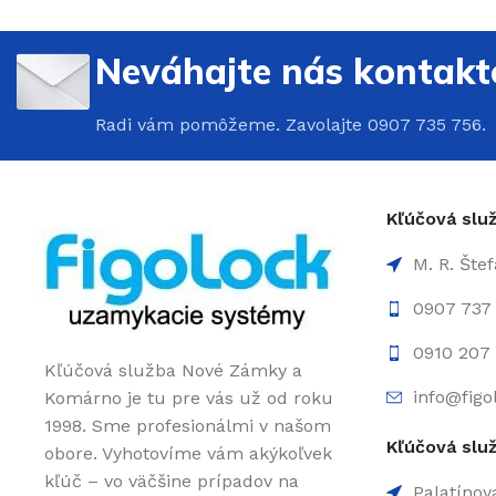
Neváhajte nás kontakt
Radi vám pomôžeme. Zavolajte 0907 735 756.
Kľúčová sl
M. R. Šte
0907 737
0910 207 
Kľúčová služba Nové Zámky a
info@figo
Komárno je tu pre vás už od roku
1998. Sme profesionálmi v našom
Kľúčová slu
obore. Vyhotovíme vám akýkoľvek
kľúč – vo väčšine prípadov na
Palatínov