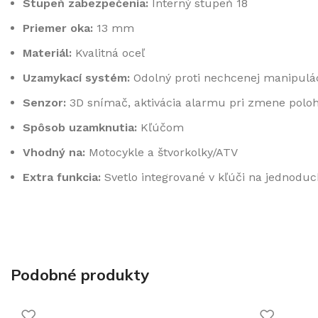
Stupeň zabezpečenia:
Interný stupeň 18
Priemer oka:
13 mm
Materiál:
Kvalitná oceľ
Uzamykací systém:
Odolný proti nechcenej manipulác
Senzor:
3D snímač, aktivácia alarmu pri zmene polo
Spôsob uzamknutia:
Kľúčom
Vhodný na:
Motocykle a štvorkolky/ATV
Extra funkcia:
Svetlo integrované v kľúči na jednodu
Podobné produkty