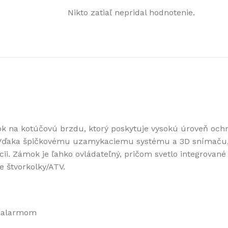
Nikto zatiaľ nepridal hodnotenie.
k na kotúčovú brzdu, ktorý poskytuje vysokú úroveň och
Vďaka špičkovému uzamykaciemu systému a 3D snímaču, k
i. Zámok je ľahko ovládateľný, pričom svetlo integrované 
e štvorkolky/ATV.
s alarmom