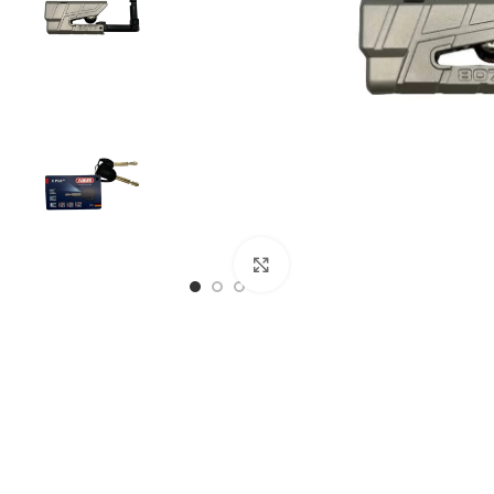
€
€
Klikni pre zväčšenie