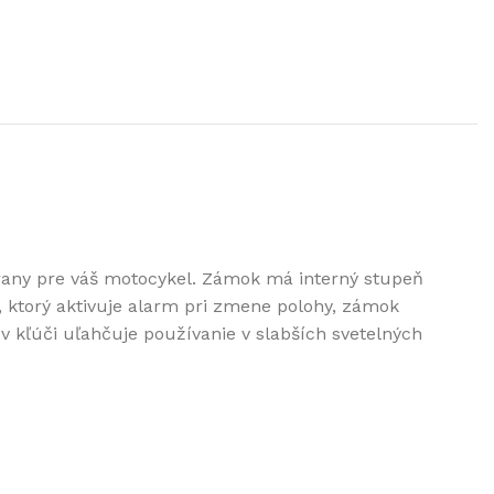
rany pre váš motocykel. Zámok má interný stupeň
torý aktivuje alarm pri zmene polohy, zámok
v kľúči uľahčuje používanie v slabších svetelných