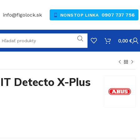
info@figolock.sk
0907 737 756
NONSTOP LINKA
0,00
€
T Detecto X-Plus