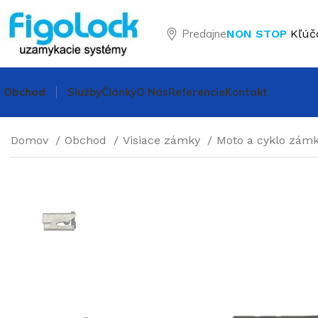
Predajne
NON STOP
Kľúč
Obchod
Služby
Články
O Nás
Referencie
Kontakt
Domov
Obchod
Visiace zámky
Moto a cyklo zám