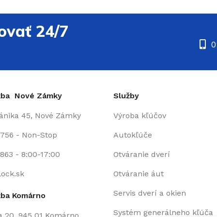
ovať 24/7
0
užba Nové Zámky
Služby
fánika 45, Nové Zámky
Výroba kľúčov
 756 - Non-Stop
Autokľúče
863 - 8:00-17:00
Otváranie dverí
lock.sk
Otváranie áut
Servis dverí a okien
žba Komárno
Systém generálneho kľúča
a 20, 945 01 Komárno