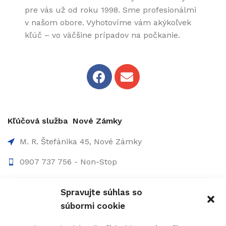
pre vás už od roku 1998. Sme profesionálmi
v našom obore. Vyhotovíme vám akýkoľvek
kľúč – vo väčšine prípadov na počkanie.
Kľúčová služba Nové Zámky
M. R. Štefánika 45, Nové Zámky
0907 737 756 - Non-Stop
0910 207 863 - 8:00-17:00
Spravujte súhlas so
info@figolock.sk
súbormi cookie
Kľúčová služba Komárno