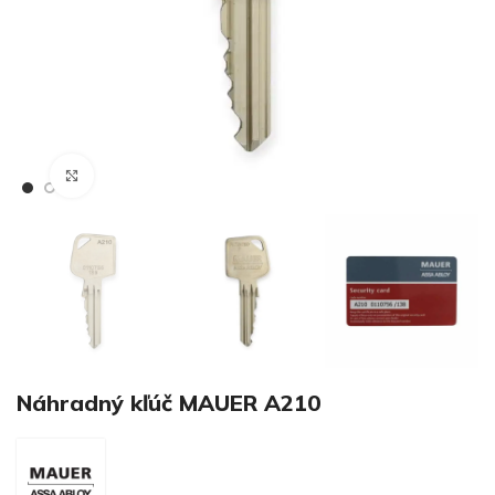
€
Klikni pre zväčšenie
€
Náhradný kľúč MAUER A210