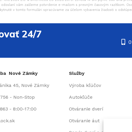
o odoslaní vám zašleme potvrdenie e-mailom s presným časovým razítkom. Os
kytnuté v tomto formulári spracúvame za účelom vybavenia žiadosti o odstúpe
ovať 24/7
0
užba Nové Zámky
Služby
fánika 45, Nové Zámky
Výroba kľúčov
 756 - Non-Stop
Autokľúče
863 - 8:00-17:00
Otváranie dverí
lock.sk
Otváranie áut