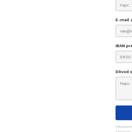
E-mail 
€
€
IBAN pr
Dôvod 
Odoslaním
zákonom č