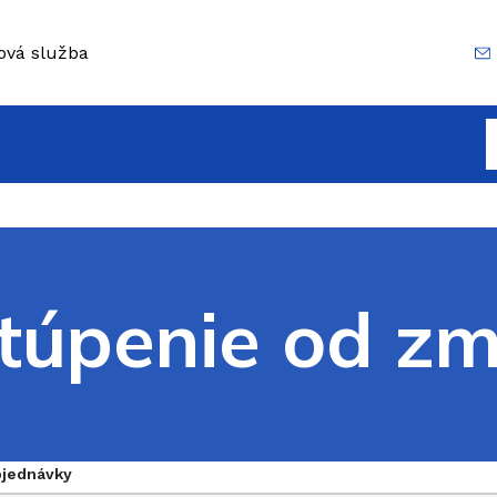
ová služba
túpenie od zm
bjednávky