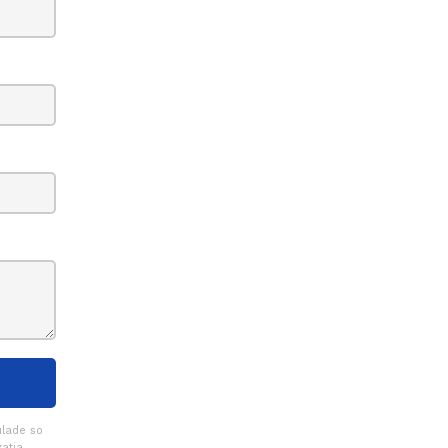
úlade so
atia