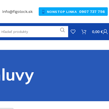
info@figolock.sk
0907 737 756
NONSTOP LINKA
0,00
€
luvy