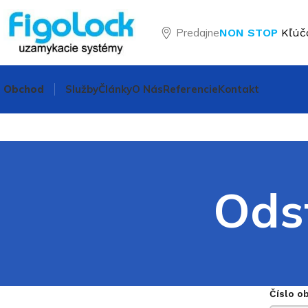
Predajne
NON STOP
Kľúč
Obchod
Služby
Články
O Nás
Referencie
Kontakt
Ods
Číslo o