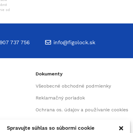
obné
nie od
907 737 756
info@figolock.sk
Dokumenty
Všeobecné obchodné podmienky
Reklamačný poriadok
Ochrana os. údajov a používanie cookies
Odstúpenie od zmluvy
Spravujte súhlas so súbormi cookie