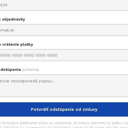
z objednávky
e vrátenie platby
€
odstúpenia
(voliteľné)
Potvrdiť odstúpenie od zmluvy
 formulára uplatňujete právo na odstúpenie od zmluvy uzavretej na diaľku v s
. 108/2024 Z.z. a smernicou EÚ 2023/2673. Lehota 14 dní plynie odo dňa prevz