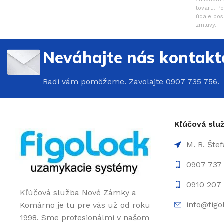
tovaru. P
údaje pos
zmluvy.
Neváhajte nás kontakt
Radi vám pomôžeme. Zavolajte 0907 735 756.
Kľúčová sl
M. R. Šte
0907 737
0910 207 
Kľúčová služba Nové Zámky a
info@figo
Komárno je tu pre vás už od roku
1998. Sme profesionálmi v našom