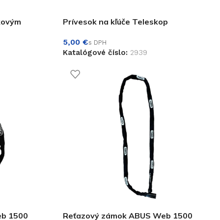
čkovým
Prívesok na kľúče Teleskop
€
Katalógové číslo:
2939
eb 1500
Reťazový zámok ABUS Web 1500