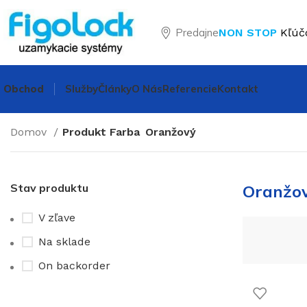
Predajne
NON STOP
Kľúč
Obchod
Služby
Články
O Nás
Referencie
Kontakt
Domov
Produkt Farba
Oranžový
Stav produktu
Oranžo
V zľave
Na sklade
On backorder