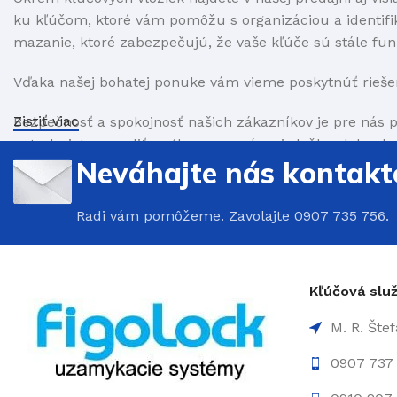
ku kľúčom, ktoré vám pomôžu s organizáciou a identifiká
mazanie, ktoré zabezpečujú, že vaše kľúče sú stále fun
Vďaka našej bohatej ponuke vám vieme poskytnúť rieše
Zistiť viac
Bezpečnosť a spokojnosť našich zákazníkov je pre nás p
potrebujete poradiť s výberom správnej vložky alebo 
Neváhajte nás kontakt
Radi vám pomôžeme. Zavolajte 0907 735 756.
Kľúčová sl
M. R. Šte
0907 737