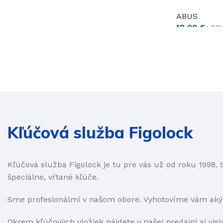
ABUS
€
Kľúčová služba Figolock
Kľúčová služba Figolock je tu pre vás už od roku 1998. 
špeciálne, vŕtané kľúče.
Sme profesionálmi v našom obore. Vyhotovíme vám akýk
Okrem kľúčových vložiek nájdete v našej predajni aj vi