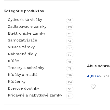
Kategórie produktov
Cylindrické vložky
37
Zadlabávacie zámky
215
€
€
Elektronické zámky
23
Samozatvárače
14
Visiace zámky
127
Náhradné diely
50
Kľúče
41
Abus náhrad
Trezory a schránky
71
Kľučky a madlá
138
€
Kľúčenky
214
Dverové doplnky
16
Prídavné a nábytkové zámky
46