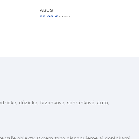
ABUS
€
ndrické, dózické, fazónkové, schránkové, auto,
pre vaše objekty. Okrem toho disponujeme aj doplnkami