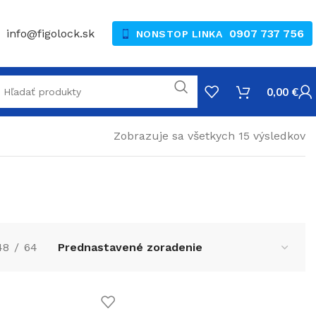
info@figolock.sk
0907 737 756
NONSTOP LINKA
0,00
€
Zobrazuje sa všetkych 15 výsledkov
48
64