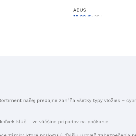
ABUS
€
Sortiment našej predajne zahŕňa všetky typy vložiek – cyli
oľvek kľúč – vo väčšine prípadov na počkanie.
siace zámky, ktoré poskytujú ďalšiu úroveň zabezpečenia 