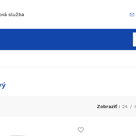
ová služba
vý
Zobraziť
24