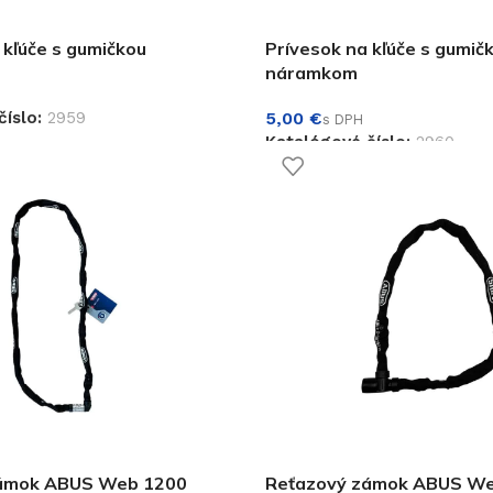
 kľúče s gumičkou
Prívesok na kľúče s gumi
náramkom
číslo:
2959
€
Katalógové číslo:
2960
ámok ABUS Web 1200
Reťazový zámok ABUS W