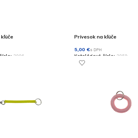
 kľúče
Prívesok na kľúče
€
číslo:
3006
Katalógové číslo:
3059