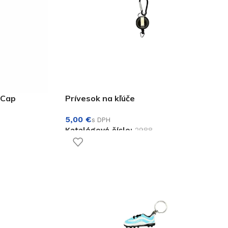
 Cap
Prívesok na kľúče
€
Katalógové číslo:
2988