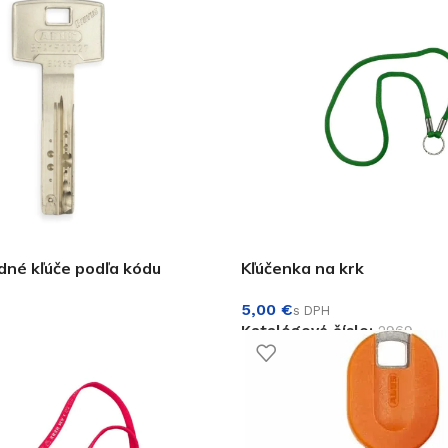
€
né kľúče podľa kódu
Kľúčenka na krk
€
Katalógové číslo:
2969