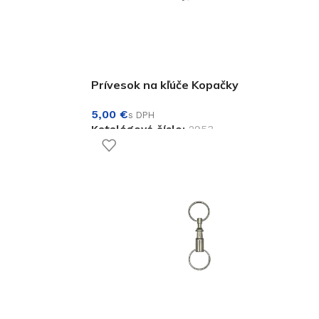
Prívesok na kľúče Kopačky
€
Katalógové číslo:
2953