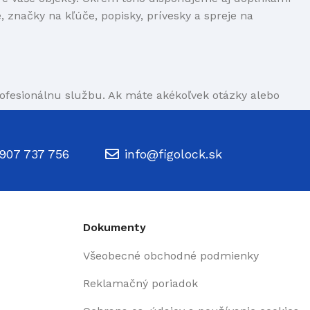
 značky na kľúče, popisky, prívesky a spreje na
rofesionálnu službu. Ak máte akékoľvek otázky alebo
907 737 756
info@figolock.sk
Dokumenty
Všeobecné obchodné podmienky
Reklamačný poriadok