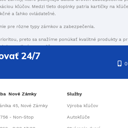
ciou kľúčov. Medzi tieto doplnky patria kartičky na kľúče,
kčné a ľahko ovládateľné.
nie pre rôzne typy zámkov a zabezpečenia.
rioritou, preto sa snažíme ponúkať kvalitné produkty a p
doplnku, radi vám pomôžeme.
ovať 24/7
0
užba Nové Zámky
Služby
fánika 45, Nové Zámky
Výroba kľúčov
 756 - Non-Stop
Autokľúče