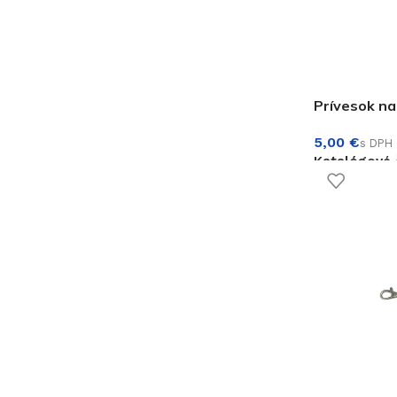
Prívesok na
€
Katalógové 