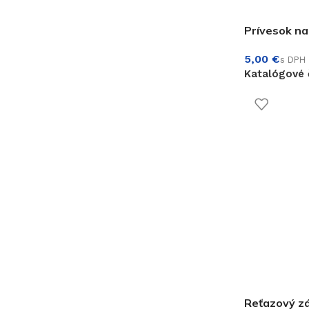
Prívesok na
€
Katalógové 
Reťazový z