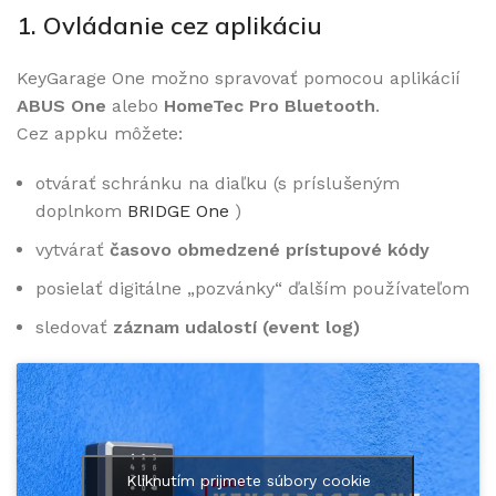
1. Ovládanie cez aplikáciu
KeyGarage One možno spravovať pomocou aplikácií
ABUS One
alebo
HomeTec Pro Bluetooth
.
Cez appku môžete:
otvárať schránku na diaľku (s príslušeným
doplnkom
BRIDGE One
)
vytvárať
časovo obmedzené prístupové kódy
posielať digitálne „pozvánky“ ďalším používateľom
sledovať
záznam udalostí (event log)
Kliknutím prijmete súbory cookie