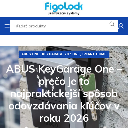
,
,
ABUS ONE
KEYGARAGE 787 ONE
SMART HOME
ABUS KeyGarage One –
prečo je to
najpraktickejší spôsob
odovzdávania kľúčov v
roku 2026
€
0