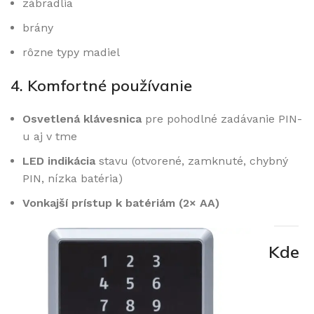
zábradlia
brány
rôzne typy madiel
4. Komfortné používanie
Osvetlená klávesnica
pre pohodlné zadávanie PIN-
u aj v tme
LED indikácia
stavu (otvorené, zamknuté, chybný
PIN, nízka batéria)
Vonkajší prístup k batériám (2× AA)
Kde