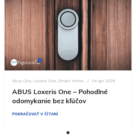
0
Figolock
Abus One
,
Loxeris One
,
Smart Home
04 apr 2026
ABUS Loxeris One – Pohodlné
odomykanie bez kľúčov
POKRAČOVAŤ V ČÍTANÍ