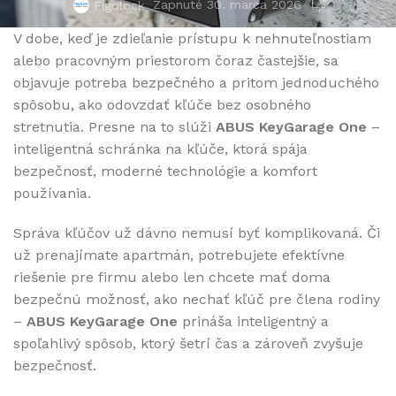
Zapnuté 30. marca 2026
Figolock
V dobe, keď je zdieľanie prístupu k nehnuteľnostiam
alebo pracovným priestorom čoraz častejšie, sa
objavuje potreba bezpečného a pritom jednoduchého
spôsobu, ako odovzdať kľúče bez osobného
stretnutia. Presne na to slúži
ABUS KeyGarage One
–
inteligentná schránka na kľúče, ktorá spája
bezpečnosť, moderné technológie a komfort
€
používania.
Správa kľúčov už dávno nemusí byť komplikovaná. Či
už prenajímate apartmán, potrebujete efektívne
riešenie pre firmu alebo len chcete mať doma
bezpečnú možnosť, ako nechať kľúč pre člena rodiny
–
ABUS KeyGarage One
prináša inteligentný a
spoľahlivý spôsob, ktorý šetrí čas a zároveň zvyšuje
bezpečnosť.