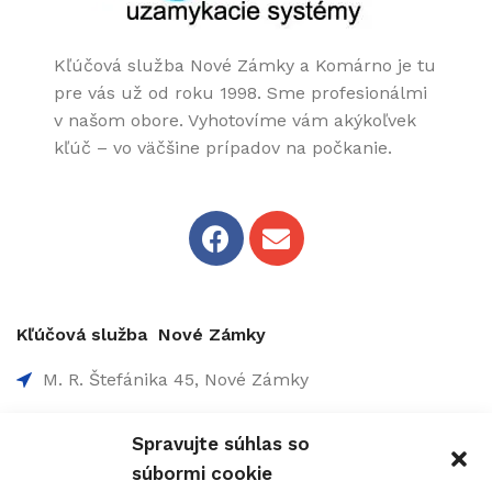
Kľúčová služba Nové Zámky a Komárno je tu
pre vás už od roku 1998. Sme profesionálmi
v našom obore. Vyhotovíme vám akýkoľvek
kľúč – vo väčšine prípadov na počkanie.
Kľúčová služba Nové Zámky
M. R. Štefánika 45, Nové Zámky
0907 737 756 - Non-Stop
Spravujte súhlas so
0910 207 863 - 8:00-17:00
súbormi cookie