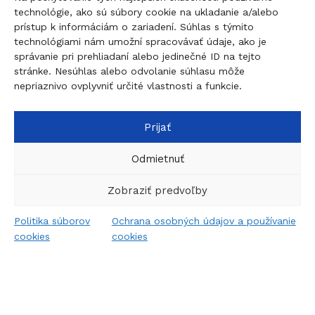
technológie, ako sú súbory cookie na ukladanie a/alebo
prístup k informáciám o zariadení. Súhlas s týmito
Kľúčová služba Nové Zámky
technológiami nám umožní spracovávať údaje, ako je
správanie pri prehliadaní alebo jedinečné ID na tejto
M. R. Štefánika 45, Nové Zámky
stránke. Nesúhlas alebo odvolanie súhlasu môže
nepriaznivo ovplyvniť určité vlastnosti a funkcie.
0907 737 756 - Non-Stop
0910 207 863 - 8:00-17:00
Prijať
info@figolock.sk
Odmietnuť
Kľúčová služba Komárno
Zobraziť predvoľby
Palatínova 20, 945 01 Komárno
Politika súborov
Ochrana osobných údajov a používanie
0
0907 737 756 - Non Stop
cookies
cookies
Filtre
Menu
Zoznam želaní
Porovnať
Košík
0911 015 055 - 9:00-17:00
komarno@figolock.sk