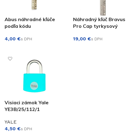
Abus náhradné kľúče
Náhradný kľúč Bravus
podľa kódu
Pro Cap tyrkysový
€
€
€
VÝBER MOŽNOSTÍ
PRIDAŤ DO KOŠÍKA
€
Visiaci zámok Yale
YE3B/25/112/1
YALE
€