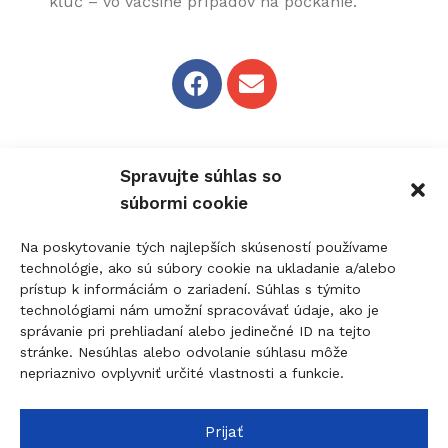
kľúč – vo väčšine prípadov na počkanie.
Kľúčová služba Nové Zámky
Spravujte súhlas so
súbormi cookie
M. R. Štefánika 45, Nové Zámky
Na poskytovanie tých najlepších skúseností používame
0907 737 756 - Non-Stop
technológie, ako sú súbory cookie na ukladanie a/alebo
prístup k informáciám o zariadení. Súhlas s týmito
0910 207 863 - 8:00-17:00
technológiami nám umožní spracovávať údaje, ako je
info@figolock.sk
správanie pri prehliadaní alebo jedinečné ID na tejto
stránke. Nesúhlas alebo odvolanie súhlasu môže
nepriaznivo ovplyvniť určité vlastnosti a funkcie.
Kľúčová služba Komárno
Palatínova 20, 945 01 Komárno
Prijať