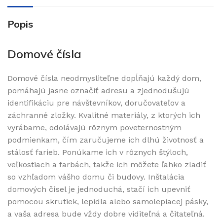
Popis
Domové čísla
Domové čísla neodmysliteľne dopĺňajú každý dom,
pomáhajú jasne označiť adresu a zjednodušujú
identifikáciu pre návštevníkov, doručovateľov a
záchranné zložky. Kvalitné materiály, z ktorých ich
vyrábame, odolávajú rôznym poveternostným
podmienkam, čím zaručujeme ich dlhú životnosť a
stálosť farieb. Ponúkame ich v rôznych štýloch,
veľkostiach a farbách, takže ich môžete ľahko zladiť
so vzhľadom vášho domu či budovy. Inštalácia
domových čísel je jednoduchá, stačí ich upevniť
pomocou skrutiek, lepidla alebo samolepiacej pásky,
a vaša adresa bude vždy dobre viditeľná a čitateľná.