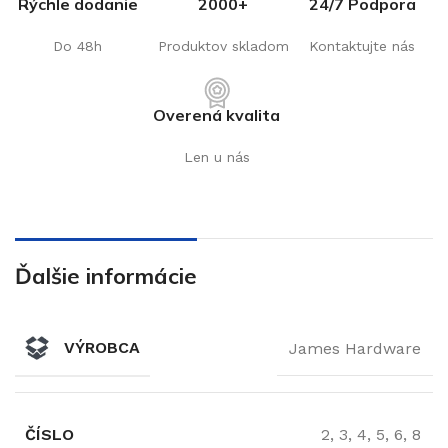
Rýchle dodanie
2000+
24/7 Podpora
Do 48h
Produktov skladom
Kontaktujte nás
Overená kvalita
Len u nás
Ďalšie informácie
VÝROBCA
James Hardware
ČÍSLO
2, 3, 4, 5, 6, 8