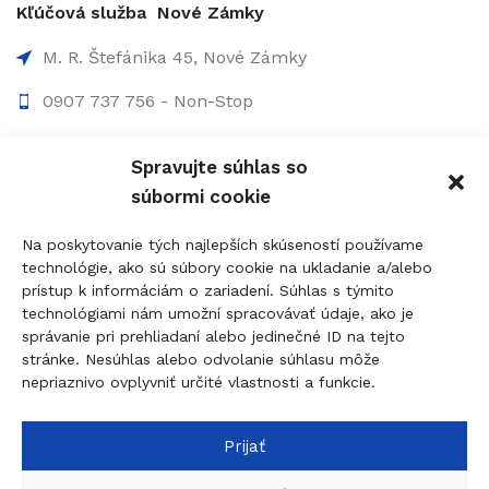
Kľúčová služba Nové Zámky
M. R. Štefánika 45, Nové Zámky
0907 737 756 - Non-Stop
0910 207 863 - 8:00-17:00
Spravujte súhlas so
info@figolock.sk
súbormi cookie
Kľúčová služba Komárno
Na poskytovanie tých najlepších skúseností používame
technológie, ako sú súbory cookie na ukladanie a/alebo
Palatínova 20, 945 01 Komárno
prístup k informáciám o zariadení. Súhlas s týmito
technológiami nám umožní spracovávať údaje, ako je
0907 737 756 - Non Stop
správanie pri prehliadaní alebo jedinečné ID na tejto
0911 015 055 - 9:00-17:00
stránke. Nesúhlas alebo odvolanie súhlasu môže
nepriaznivo ovplyvniť určité vlastnosti a funkcie.
komarno@figolock.sk
Prijať
© 2026
figolock.sk
created by
dobrýBRAND
Táto stránka je chránená systémom reCAPTCHA a