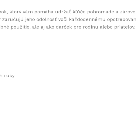
plnok, ktorý vám pomáha udržať kľúče pohromade a zároveň
iály zaručujú jeho odolnosť voči každodennému opotrebova
né použitie, ale aj ako darček pre rodinu alebo priateľov.
ah ruky