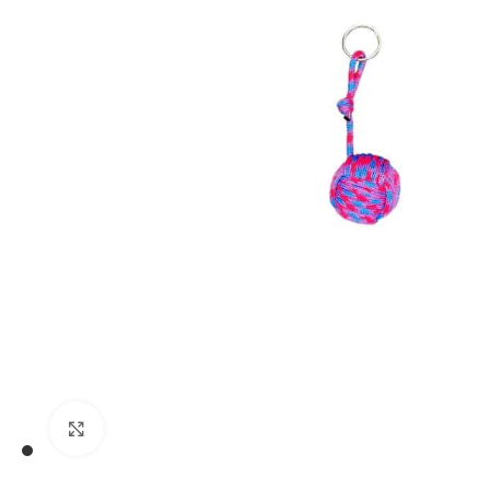
€
€
Klikni pre zväčšenie