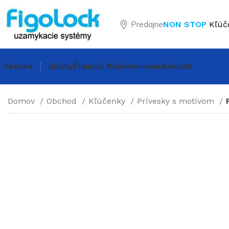
Predajne
NON STOP
Kľúč
Obchod
Služby
Články
O Nás
Referencie
Kontakt
Domov
Obchod
Kľúčenky
Prívesky s motívom