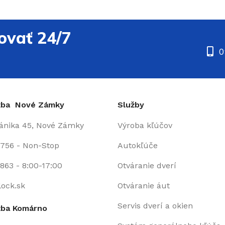
ovať 24/7
0
užba Nové Zámky
Služby
fánika 45, Nové Zámky
Výroba kľúčov
 756 - Non-Stop
Autokľúče
863 - 8:00-17:00
Otváranie dverí
lock.sk
Otváranie áut
Servis dverí a okien
žba Komárno