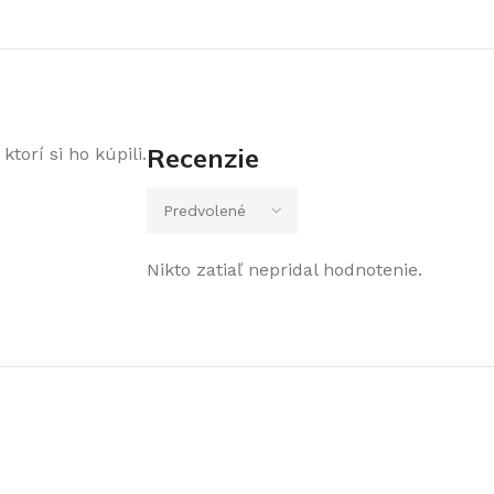
Recenzie
torí si ho kúpili.
Nikto zatiaľ nepridal hodnotenie.