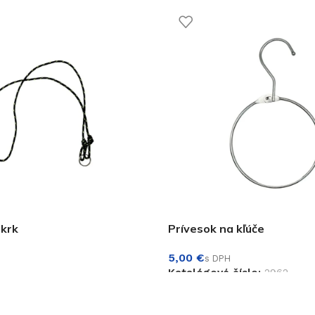
 krk
Prívesok na kľúče
€
Katalógové číslo:
2962