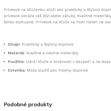
Prívesok na kľúčenku slúži ako praktický a štýlový do
prívesok odráža váš štýl alebo záľuby. Kvalitné mater
ľahko dostupné. Prívesok na kľúče sa hodí nielen na osob
Dizajn
: Praktický a štýlový doplnok
Materiál
: Kvalitné a odolné materiály
Použitie
: Udrží kľúče a drobnosti v bezpečí a na dos
Estetika
: Môže slúžiť ako módny doplnok
Podobné produkty