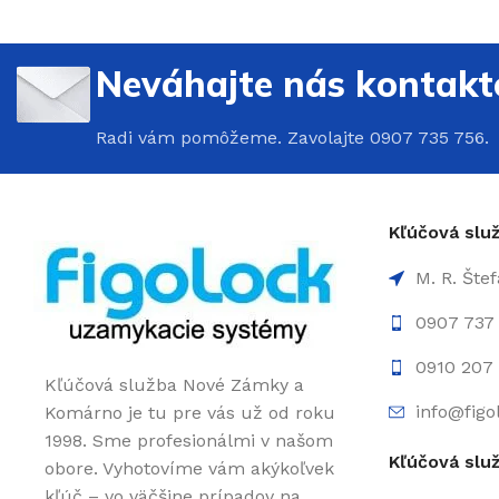
Neváhajte nás kontakt
Radi vám pomôžeme. Zavolajte 0907 735 756.
Kľúčová sl
M. R. Šte
0907 737
0910 207 
Kľúčová služba Nové Zámky a
info@figo
Komárno je tu pre vás už od roku
1998. Sme profesionálmi v našom
Kľúčová slu
obore. Vyhotovíme vám akýkoľvek
kľúč – vo väčšine prípadov na