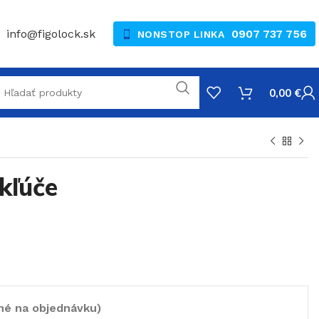
info@figolock.sk
0907 737 756
NONSTOP LINKA
0,00
€
kľúče
né na objednávku)