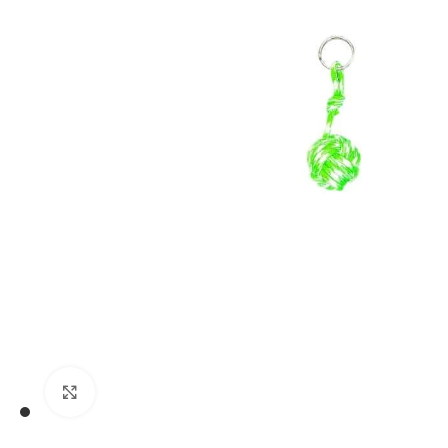
€
€
Klikni pre zväčšenie