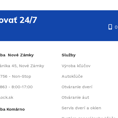
ovať 24/7
0
užba Nové Zámky
Služby
fánika 45, Nové Zámky
Výroba kľúčov
 756 - Non-Stop
Autokľúče
863 - 8:00-17:00
Otváranie dverí
lock.sk
Otváranie áut
Servis dverí a okien
žba Komárno