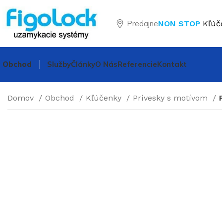
Predajne
NON STOP
Kľúč
Obchod
Služby
Články
O Nás
Referencie
Kontakt
Domov
Obchod
Kľúčenky
Prívesky s motívom