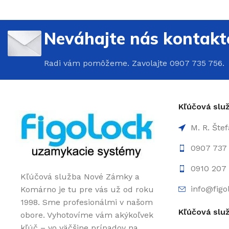
Neváhajte nás kontakt
Radi vám pomôžeme. Zavolajte 0907 735 756.
Kľúčová sl
M. R. Šte
0907 737
0910 207 
Kľúčová služba Nové Zámky a
info@figo
Komárno je tu pre vás už od roku
1998. Sme profesionálmi v našom
Kľúčová slu
obore. Vyhotovíme vám akýkoľvek
kľúč – vo väčšine prípadov na