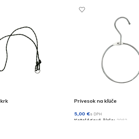
 krk
Prívesok na kľúče
€
Katalógové číslo:
2962