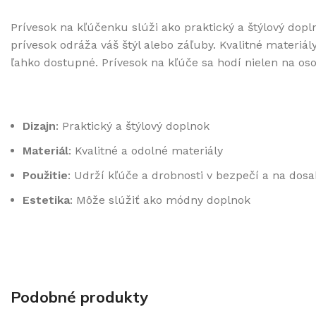
Prívesok na kľúčenku slúži ako praktický a štýlový do
prívesok odráža váš štýl alebo záľuby. Kvalitné mater
ľahko dostupné. Prívesok na kľúče sa hodí nielen na osob
Dizajn
: Praktický a štýlový doplnok
Materiál
: Kvalitné a odolné materiály
Použitie
: Udrží kľúče a drobnosti v bezpečí a na dos
Estetika
: Môže slúžiť ako módny doplnok
Podobné produkty