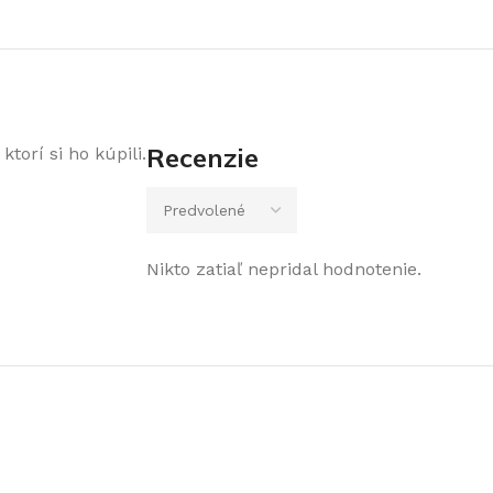
Recenzie
torí si ho kúpili.
Nikto zatiaľ nepridal hodnotenie.