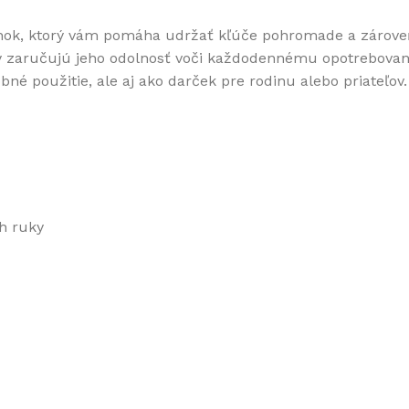
plnok, ktorý vám pomáha udržať kľúče pohromade a zároveň
iály zaručujú jeho odolnosť voči každodennému opotrebova
né použitie, ale aj ako darček pre rodinu alebo priateľov.
ah ruky