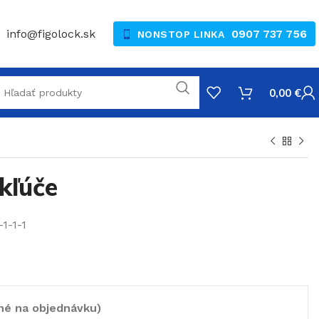
info@figolock.sk
0907 737 756
NONSTOP LINKA
0,00
€
kľúče
-1-1-1
né na objednávku)