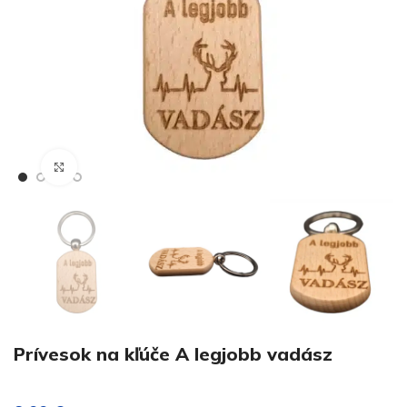
€
Klikni pre zväčšenie
€
Prívesok na kľúče A legjobb vadász