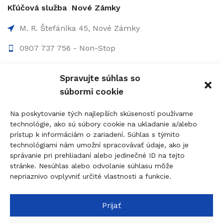
Kľúčová služba Nové Zámky
M. R. Štefánika 45, Nové Zámky
0907 737 756 - Non-Stop
0910 207 863 - 8:00-17:00
Spravujte súhlas so
info@figolock.sk
súbormi cookie
Kľúčová služba Komárno
Na poskytovanie tých najlepších skúseností používame
technológie, ako sú súbory cookie na ukladanie a/alebo
Palatínova 20, 945 01 Komárno
prístup k informáciám o zariadení. Súhlas s týmito
technológiami nám umožní spracovávať údaje, ako je
0907 737 756 - Non Stop
správanie pri prehliadaní alebo jedinečné ID na tejto
0911 015 055 - 9:00-17:00
stránke. Nesúhlas alebo odvolanie súhlasu môže
nepriaznivo ovplyvniť určité vlastnosti a funkcie.
komarno@figolock.sk
Prijať
© 2026
figolock.sk
created by
dobrýBRAND