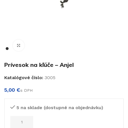
€
Klikni pre zväčšenie
Prívesok na kľúče – Anjel
Katalógové číslo:
3005
€
€
5 na sklade (dostupné na objednávku)