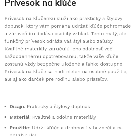
Prívesok na kľúče
Prívesok na kľúčenku slúži ako praktický a štýlový
doplnok, ktorý vám pomáha udržať kľúče pohromade
a zároveň im dodáva osobitý vzhľad. Tento malý, ale
funkčný prívesok odráža váš štýl alebo záľuby.
Kvalitné materiály zaručujú jeho odolnosť voči
každodennému opotrebovaniu, takže vaše kľúče
zostanú vždy bezpečne uložené a ľahko dostupné.
Prívesok na kľúče sa hodí nielen na osobné použitie,
ale aj ako darček pre rodinu alebo priateľov.
Dizajn
: Praktický a štýlový doplnok
Materiál
: Kvalitné a odolné materiály
Použitie
: Udrží kľúče a drobnosti v bezpečí a na
dosah ruky