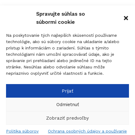
0910 207 863 - 8:00-17:00
Spravujte súhlas so
info@figolock.sk
súbormi cookie
Kľúčová služba Komárno
Na poskytovanie tých najlepších skúseností používame
technológie, ako sú súbory cookie na ukladanie a/alebo
Palatínova 20, 945 01 Komárno
prístup k informáciám o zariadení. Súhlas s týmito
technológiami nám umožní spracovávať údaje, ako je
0907 737 756 - Non Stop
správanie pri prehliadaní alebo jedinečné ID na tejto
0911 015 055 - 9:00-17:00
stránke. Nesúhlas alebo odvolanie súhlasu môže
nepriaznivo ovplyvniť určité vlastnosti a funkcie.
komarno@figolock.sk
Prijať
© 2026
figolock.sk
created by
dobrýBRAND
Táto stránka je chránená systémom reCAPTCHA a
Odmietnuť
uplatňujú sa
Pravidlá ochrany osobných údajov
spoločnosti Google a
Zmluvné podmienky
.
Zobraziť predvoľby
5 na
Prívesok
sklade
Politika súborov
Ochrana osobných údajov a používanie
0