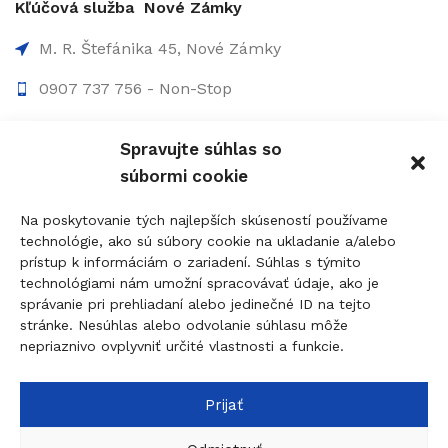
Kľúčová služba Nové Zámky
M. R. Štefánika 45, Nové Zámky
0907 737 756 - Non-Stop
0910 207 863 - 8:00-17:00
Spravujte súhlas so
info@figolock.sk
súbormi cookie
Kľúčová služba Komárno
Na poskytovanie tých najlepších skúseností používame
technológie, ako sú súbory cookie na ukladanie a/alebo
Palatínova 20, 945 01 Komárno
prístup k informáciám o zariadení. Súhlas s týmito
technológiami nám umožní spracovávať údaje, ako je
0907 737 756 - Non Stop
správanie pri prehliadaní alebo jedinečné ID na tejto
0911 015 055 - 9:00-17:00
stránke. Nesúhlas alebo odvolanie súhlasu môže
nepriaznivo ovplyvniť určité vlastnosti a funkcie.
komarno@figolock.sk
Prijať
© 2026
figolock.sk
created by
dobrýBRAND
Táto stránka je chránená systémom reCAPTCHA a