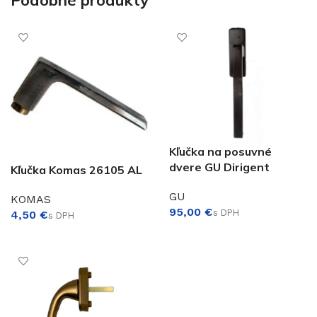
Podobné produkty
Kľučka na posuvné
dvere GU Dirigent
Kľučka Komas 26105 AL
GU
KOMAS
€
€
VÝBER MOŽNOSTÍ
PRIDAŤ DO KOŠÍKA