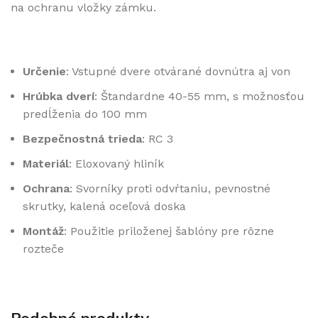
na ochranu vložky zámku.
Určenie
: Vstupné dvere otvárané dovnútra aj von
Hrúbka dverí
: Štandardne 40-55 mm, s možnosťou
predĺženia do 100 mm
Bezpečnostná trieda
: RC 3
Materiál
: Eloxovaný hliník
Ochrana
: Svorníky proti odvŕtaniu, pevnostné
skrutky, kalená oceľová doska
Montáž
: Použitie priloženej šablóny pre rôzne
rozteče