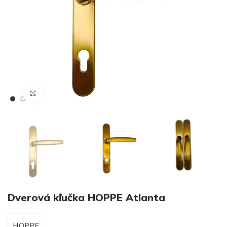
€
Klikni pre zväčšenie
€
Dverová kľučka HOPPE Atlanta
HOPPE