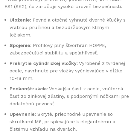
ES1 (SK2), čo zaručuje vysokú úroveň bezpečnosti.
Uloženie
: Pevné a otočné vyhnuté dverné kľučky s
vratnou pružinou a bezúdržbovým klzným
ložiskom.
Spojenie
: Profilový plný štvorhran HOPPE,
zabezpečujúci stabilitu a spoľahlivosť.
Prekrytie cylindrickej vložky
: Vyrobené z tvrdenej
ocele, navrhnuté pre vložky vyčnievajúce v dĺžke
10-18 mm.
Podkonštrukcia
: Vonkajšia časť z ocele, vnútorná
časť zo zinkovej zliatiny, s podpornými nôžkami pre
dodatočnú pevnosť.
Upevnenie
: Skryté, priechodné upevnenie so
skrutkami M6, prispievajúce k elegantnému a
čistému vzhľadu na dverách.