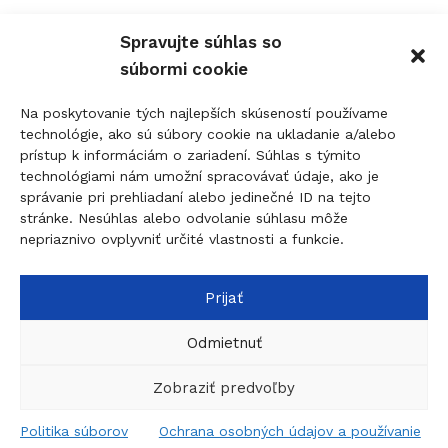
0910 207 863 - 8:00-17:00
Spravujte súhlas so
info@figolock.sk
súbormi cookie
Kľúčová služba Komárno
Na poskytovanie tých najlepších skúseností používame
technológie, ako sú súbory cookie na ukladanie a/alebo
Palatínova 20, 945 01 Komárno
prístup k informáciám o zariadení. Súhlas s týmito
technológiami nám umožní spracovávať údaje, ako je
0907 737 756 - Non Stop
správanie pri prehliadaní alebo jedinečné ID na tejto
0911 015 055 - 9:00-17:00
stránke. Nesúhlas alebo odvolanie súhlasu môže
nepriaznivo ovplyvniť určité vlastnosti a funkcie.
komarno@figolock.sk
Prijať
© 2026
figolock.sk
created by
dobrýBRAND
Táto stránka je chránená systémom reCAPTCHA a
Odmietnuť
uplatňujú sa
Pravidlá ochrany osobných údajov
spoločnosti Google a
Zmluvné podmienky
.
Zobraziť predvoľby
5 na
Dverová
sklade
Politika súborov
Ochrana osobných údajov a používanie
kľučka
0
(dostupné