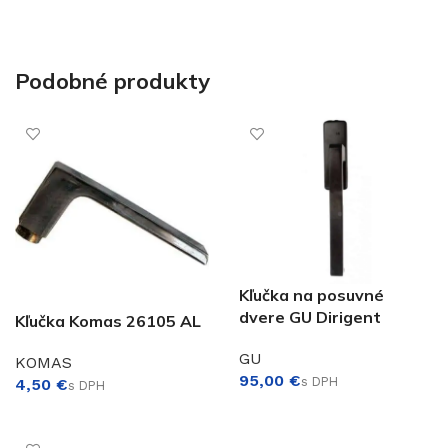
Podobné produkty
Kľučka na posuvné
dvere GU Dirigent
Kľučka Komas 26105 AL
GU
KOMAS
€
€
VÝBER MOŽNOSTÍ
PRIDAŤ DO KOŠÍKA