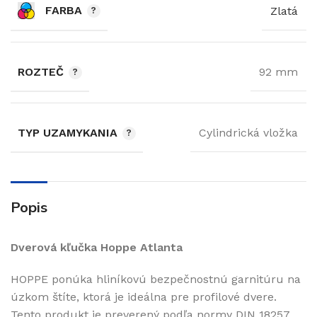
FARBA
Zlatá
ROZTEČ
92 mm
TYP UZAMYKANIA
Cylindrická vložka
Popis
Dverová kľučka Hoppe Atlanta
HOPPE ponúka hliníkovú bezpečnostnú garnitúru na
úzkom štíte, ktorá je ideálna pre profilové dvere.
Tento produkt je preverený podľa normy DIN 18257