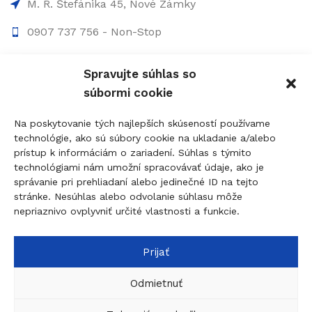
M. R. Štefánika 45, Nové Zámky
0907 737 756 - Non-Stop
0910 207 863 - 8:00-17:00
Spravujte súhlas so
info@figolock.sk
súbormi cookie
Kľúčová služba Komárno
Na poskytovanie tých najlepších skúseností používame
technológie, ako sú súbory cookie na ukladanie a/alebo
Palatínova 20, 945 01 Komárno
prístup k informáciám o zariadení. Súhlas s týmito
technológiami nám umožní spracovávať údaje, ako je
0907 737 756 - Non Stop
správanie pri prehliadaní alebo jedinečné ID na tejto
0911 015 055 - 9:00-17:00
stránke. Nesúhlas alebo odvolanie súhlasu môže
nepriaznivo ovplyvniť určité vlastnosti a funkcie.
komarno@figolock.sk
Prijať
© 2026
figolock.sk
created by
dobrýBRAND
Táto stránka je chránená systémom reCAPTCHA a
Odmietnuť
uplatňujú sa
Pravidlá ochrany osobných údajov
spoločnosti Google a
Zmluvné podmienky
.