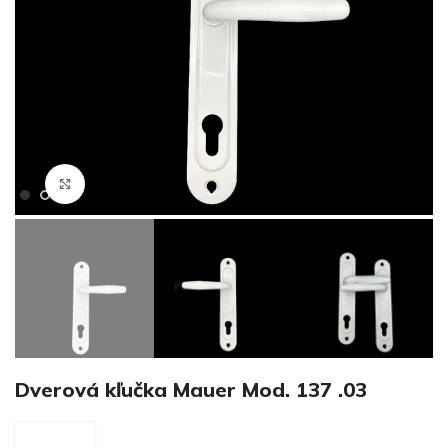
€
Klikni pre zväčšenie
€
Dverová kľučka Mauer Mod. 137 .03