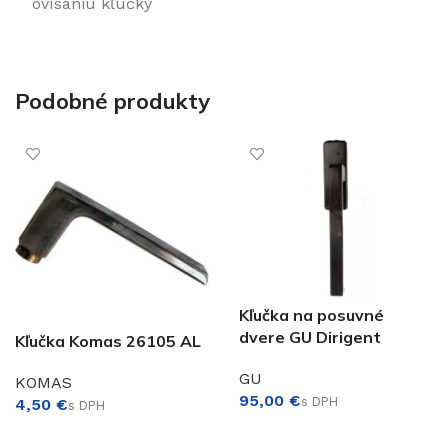
ovísaniu kľučky
Podobné produkty
Kľučka na posuvné
dvere GU Dirigent
Kľučka Komas 26105 AL
GU
KOMAS
€
€
VÝBER MOŽNOSTÍ
PRIDAŤ DO KOŠÍKA