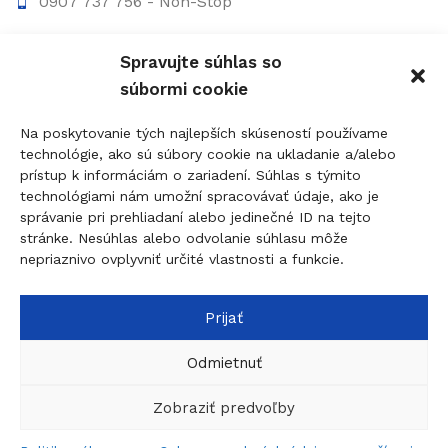
0907 737 756 - Non-Stop
0910 207 863 - 8:00-17:00
Spravujte súhlas so
info@figolock.sk
súbormi cookie
Kľúčová služba Komárno
Na poskytovanie tých najlepších skúseností používame
technológie, ako sú súbory cookie na ukladanie a/alebo
Palatínova 20, 945 01 Komárno
prístup k informáciám o zariadení. Súhlas s týmito
technológiami nám umožní spracovávať údaje, ako je
0907 737 756 - Non Stop
správanie pri prehliadaní alebo jedinečné ID na tejto
0911 015 055 - 9:00-17:00
stránke. Nesúhlas alebo odvolanie súhlasu môže
nepriaznivo ovplyvniť určité vlastnosti a funkcie.
komarno@figolock.sk
Prijať
© 2026
figolock.sk
created by
dobrýBRAND
Táto stránka je chránená systémom reCAPTCHA a
Odmietnuť
uplatňujú sa
Pravidlá ochrany osobných údajov
spoločnosti Google a
Zmluvné podmienky
.
Zobraziť predvoľby
5 na
Bezpečnostné