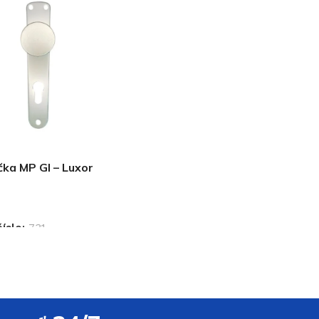
čka MP GI – Luxor
íslo:
731