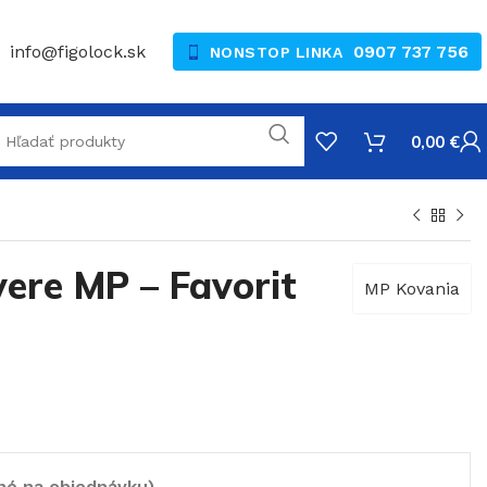
info@figolock.sk
0907 737 756
NONSTOP LINKA
0,00
€
vere MP – Favorit
MP Kovania
né na objednávku)