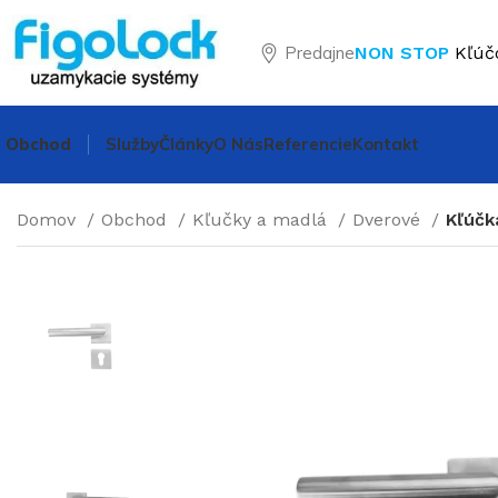
Predajne
NON STOP
Kľúč
Obchod
Služby
Články
O Nás
Referencie
Kontakt
Domov
Obchod
Kľučky a madlá
Dverové
Kľúčk