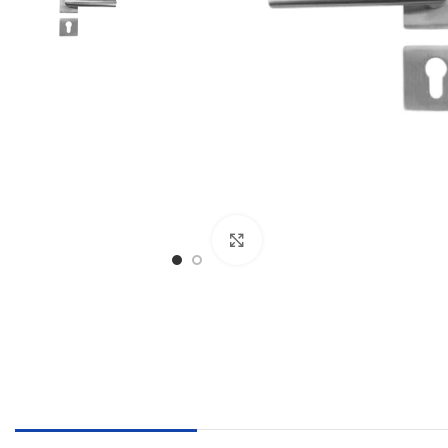
€
€
Klikni pre zväčšenie