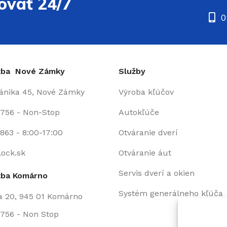
ovať 24/7
0
užba Nové Zámky
Služby
fánika 45, Nové Zámky
Výroba kľúčov
 756 - Non-Stop
Autokľúče
863 - 8:00-17:00
Otváranie dverí
lock.sk
Otváranie áut
Servis dverí a okien
žba Komárno
Systém generálneho kľúča
a 20, 945 01 Komárno
756 - Non Stop