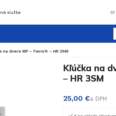
ová služba
a na dvere MP – Favorit – HR 3SM
Kľúčka na d
– HR 3SM
€
5 na sklade (dostup