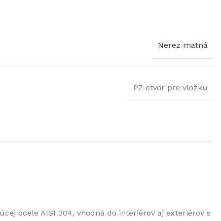
Nerez matná
PZ otvor pre vložku
j ocele AISI 304, vhodná do interiérov aj exteriérov s