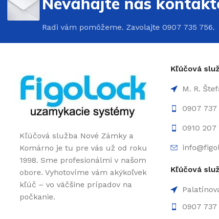
Neváhajte nás kontakt
Radi vám pomôžeme. Zavolajte 0907 735 756.
Kľúčová sl
M. R. Šte
0907 737
0910 207 
Kľúčová služba Nové Zámky a
info@figo
Komárno je tu pre vás už od roku
1998. Sme profesionálmi v našom
Kľúčová slu
obore. Vyhotovíme vám akýkoľvek
kľúč – vo väčšine prípadov na
Palatínov
počkanie.
0907 737 