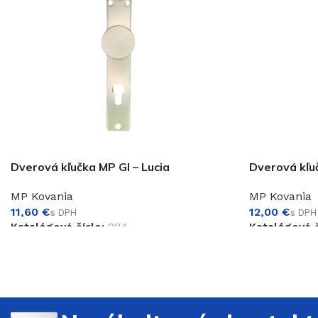
Dverová kľučka MP GI – Lucia
Dverová kľu
MP Kovania
MP Kovania
€
€
Katalógové číslo:
884
Katalógové č