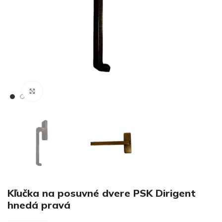
€
Klikni pre zväčšenie
€
Kľučka na posuvné dvere PSK Dirigent
hnedá pravá