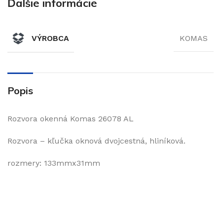
Ďalšie informácie
VÝROBCA
KOMAS
Popis
Rozvora okenná Komas 26078 AL
Rozvora – kľučka oknová dvojcestná, hliníková.
rozmery: 133mmx31mm