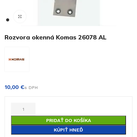
Klikni pre zväčšenie
€
Rozvora okenná Komas 26078 AL
€
€
PRIDAŤ DO KOŠÍKA
KÚPIŤ HNEĎ