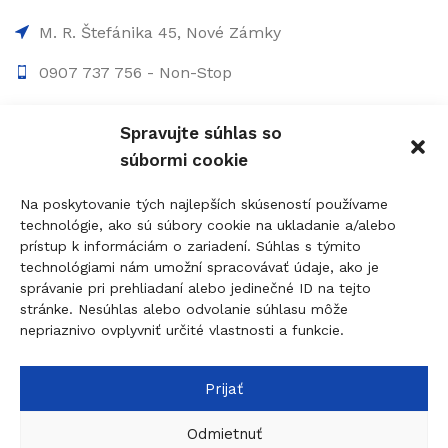
M. R. Štefánika 45, Nové Zámky
0907 737 756 - Non-Stop
0910 207 863 - 8:00-17:00
Spravujte súhlas so
info@figolock.sk
súbormi cookie
Kľúčová služba Komárno
Na poskytovanie tých najlepších skúseností používame
technológie, ako sú súbory cookie na ukladanie a/alebo
Palatínova 20, 945 01 Komárno
prístup k informáciám o zariadení. Súhlas s týmito
technológiami nám umožní spracovávať údaje, ako je
0907 737 756 - Non Stop
správanie pri prehliadaní alebo jedinečné ID na tejto
0911 015 055 - 9:00-17:00
stránke. Nesúhlas alebo odvolanie súhlasu môže
nepriaznivo ovplyvniť určité vlastnosti a funkcie.
komarno@figolock.sk
Prijať
© 2026
figolock.sk
created by
dobrýBRAND
Táto stránka je chránená systémom reCAPTCHA a
Odmietnuť
uplatňujú sa
Pravidlá ochrany osobných údajov