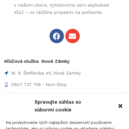
v našom obore. Vyhotovíme vám akýkoľvek
kľúč – vo väčšine prípadov na počkanie.
Kľúčová služba Nové Zámky
M. R. Štefánika 45, Nové Zámky
0907 737 756 - Non-Stop
0910 207 863 - 8:00-17:00
Spravujte súhlas so
info@figolock.sk
súbormi cookie
Kľúčová služba Komárno
Na poskytovanie tých najlepších skúseností používame
technológie, ako sú súbory cookie na ukladanie a/alebo