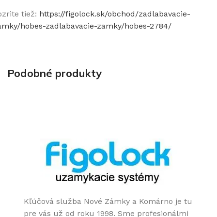
zrite tiež:
https://figolock.sk/obchod/zadlabavacie-
amky/hobes-zadlabavacie-zamky/hobes-2784/
Podobné produkty
Kľúčová služba Nové Zámky a Komárno je tu
pre vás už od roku 1998. Sme profesionálmi