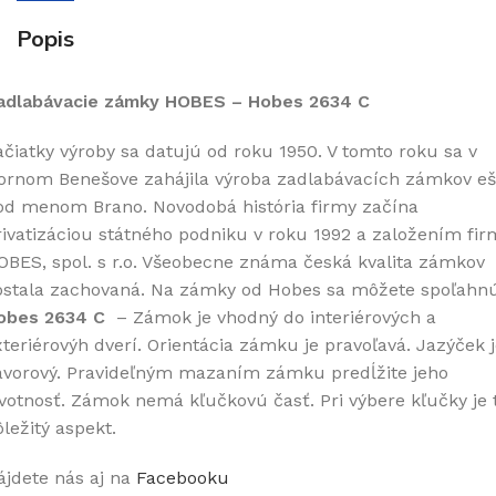
Popis
adlabávacie zámky HOBES – Hobes 2634 C
ačiatky výroby sa datujú od roku 1950. V tomto roku sa v
ornom Benešove zahájila výroba zadlabávacích zámkov eš
od menom Brano. Novodobá história firmy začína
rivatizáciou státného podniku v roku 1992 a založením fir
OBES, spol. s r.o. Všeobecne známa česká kvalita zámkov
ostala zachovaná. Na zámky od Hobes sa môžete spoľahnú
obes 2634 C
– Zámok je vhodný do interiérových a
xteriérovýh dverí. Orientácia zámku je pravoľavá. Jazýček 
ávorový. Pravideľným mazaním zámku predĺžite jeho
ivotnosť. Zámok nemá kľučkovú časť. Pri výbere kľučky je 
ležitý aspekt.
ájdete nás aj na
Facebooku