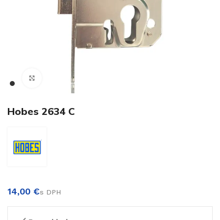
€
Klikni pre zväčšenie
Hobes 2634 C
€
€