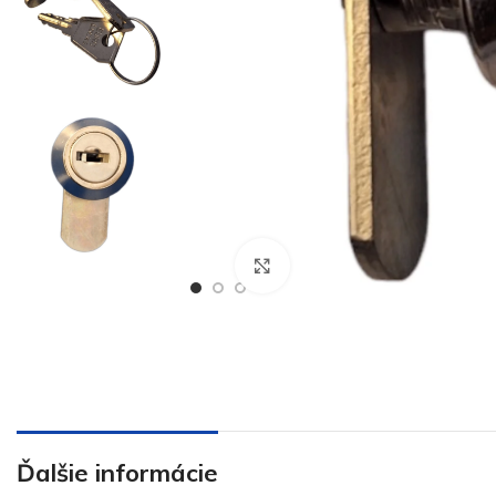
€
€
Klikni pre zväčšenie
Ďalšie informácie