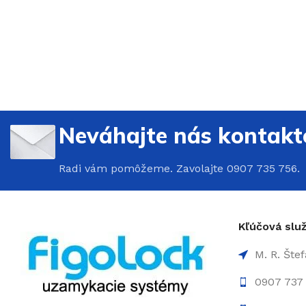
Neváhajte nás kontakt
Radi vám pomôžeme. Zavolajte 0907 735 756.
Kľúčová sl
M. R. Šte
0907 737