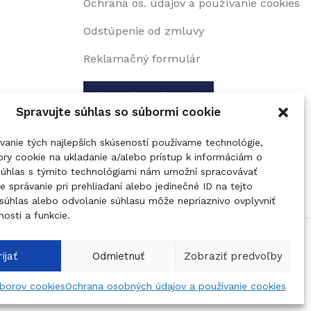
Ochrana os. údajov a používanie cookies
Odstúpenie od zmluvy
Reklamačný formulár
Spravujte súhlas so súbormi cookie
vanie tých najlepších skúseností používame technológie,
ry cookie na ukladanie a/alebo prístup k informáciám o
 Súhlas s týmito technológiami nám umožní spracovávať
je správanie pri prehliadaní alebo jedinečné ID na tejto
súhlas alebo odvolanie súhlasu môže nepriaznivo ovplyvniť
nosti a funkcie.
poločnosti Google a
Zmluvné podmienky
.
ijať
Odmietnuť
Zobraziť predvoľby
úborov cookies
Ochrana osobných údajov a používanie cookies