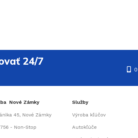
ovať 24/7
0
užba Nové Zámky
Služby
fánika 45, Nové Zámky
Výroba kľúčov
 756 - Non-Stop
Autokľúče