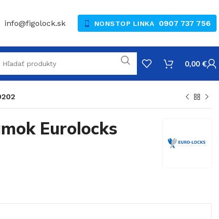
info@figolock.sk
0907 737 756
NONSTOP LINKA
0,00
€
0202
mok Eurolocks