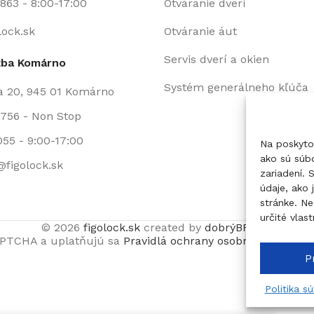
863 - 8:00-17:00
Otváranie dverí
lock.sk
Otváranie áut
Servis dverí a okien
žba Komárno
Systém generálneho kľúča
a 20, 945 01 Komárno
756 - Non Stop
055 - 9:00-17:00
Na poskyto
ako sú súbo
figolock.sk
zariadení.
údaje, ako 
stránke. Ne
určité vlast
© 2026
figolock.sk
created by
dobrýBRAND
APTCHA a uplatňujú sa
Pravidlá ochrany osobných údajov
s
Pr
Politika s