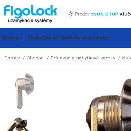
Predajne
NON STOP
Kľúč
Obchod
Služby
Články
O Nás
Referencie
Kontakt
Domov
Obchod
Prídavné a nábytkové zámky
Náb