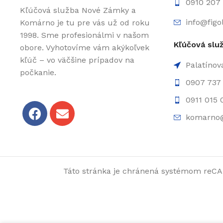
0910 207 
Kľúčová služba Nové Zámky a
info@figo
Komárno je tu pre vás už od roku
1998. Sme profesionálmi v našom
Kľúčová slu
obore. Vyhotovíme vám akýkoľvek
kľúč – vo väčšine prípadov na
Palatínov
počkanie.
0907 737 
0911 015 
komarno@
Táto stránka je chránená systémom reC