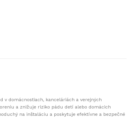
d v domácnostiach, kanceláriách a verejných
reniu a znižuje riziko pádu detí alebo domácich
noduchý na inštaláciu a poskytuje efektívne a bezpečné