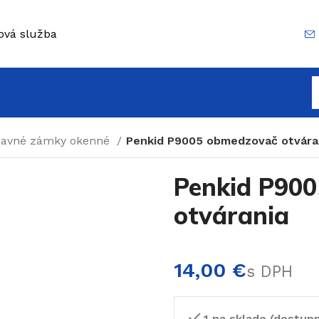
ová služba
davné zámky okenné
Penkid P9005 obmedzovač otvára
Penkid P90
otvárania
€
1 na sklade (dostup