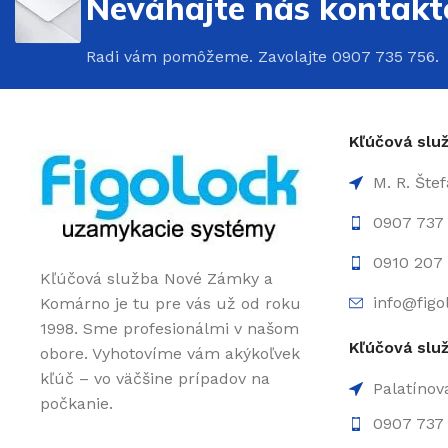
Neváhajte nás kontakt
Radi vám pomôžeme. Zavolajte 0907 735 756.
Kľúčová sl
M. R. Šte
0907 737
0910 207 
Kľúčová služba Nové Zámky a
info@figo
Komárno je tu pre vás už od roku
1998. Sme profesionálmi v našom
Kľúčová slu
obore. Vyhotovíme vám akýkoľvek
kľúč – vo väčšine prípadov na
Palatínov
počkanie.
0907 737 