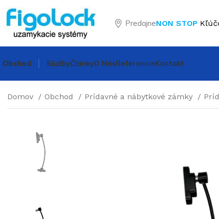
Predajne
NON STOP
Kľúč
Obchod
Služby
Články
O Nás
Referencie
Kontakt
Domov
Obchod
Prídavné a nábytkové zámky
Prí