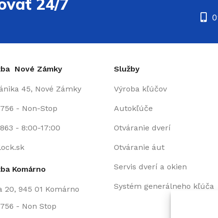
ovať 24/7
0
užba Nové Zámky
Služby
fánika 45, Nové Zámky
Výroba kľúčov
 756 - Non-Stop
Autokľúče
863 - 8:00-17:00
Otváranie dverí
lock.sk
Otváranie áut
Servis dverí a okien
žba Komárno
Systém generálneho kľúča
a 20, 945 01 Komárno
756 - Non Stop