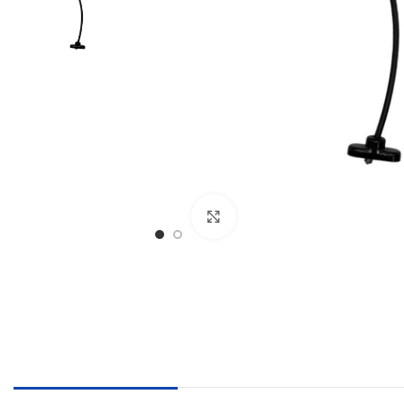
€
€
Klikni pre zväčšenie