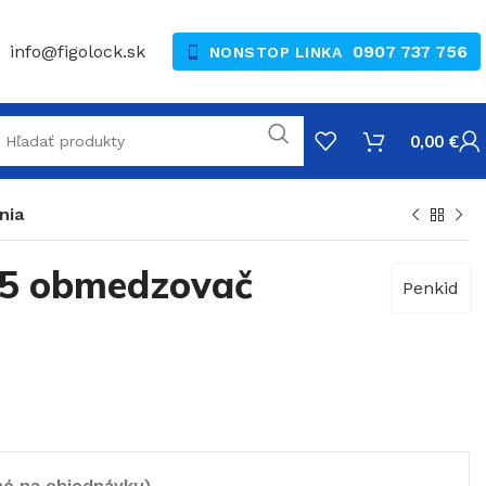
info@figolock.sk
0907 737 756
NONSTOP LINKA
0,00
€
nia
05 obmedzovač
Penkid
né na objednávku)