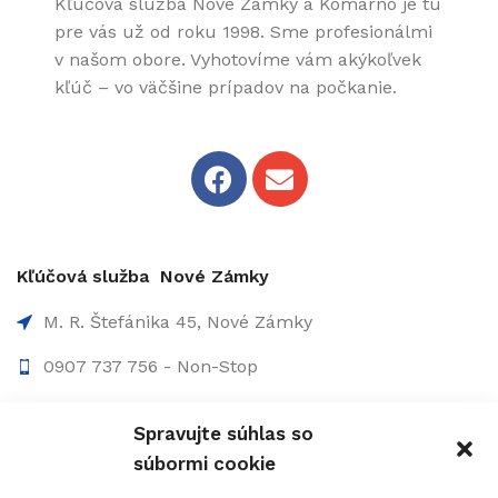
Kľúčová služba Nové Zámky a Komárno je tu
pre vás už od roku 1998. Sme profesionálmi
v našom obore. Vyhotovíme vám akýkoľvek
kľúč – vo väčšine prípadov na počkanie.
Kľúčová služba Nové Zámky
M. R. Štefánika 45, Nové Zámky
0907 737 756 - Non-Stop
0910 207 863 - 8:00-17:00
Spravujte súhlas so
info@figolock.sk
súbormi cookie