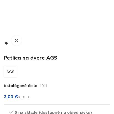
€
Klikni pre zväčšenie
Petlica na dvere AGS
AGS
€
Katalógové číslo:
1911
€
5 na sklade (dostupné na objednávku)