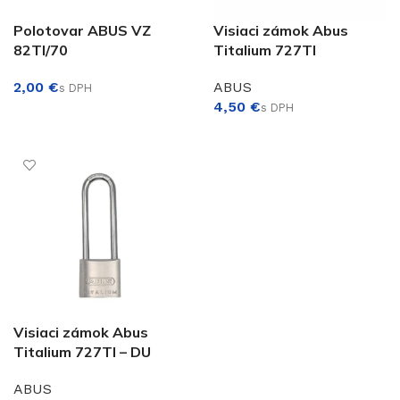
Polotovar ABUS VZ
Visiaci zámok Abus
82TI/70
Titalium 727TI
€
ABUS
€
PRIDAŤ DO KOŠÍKA
VÝBER MOŽNOSTÍ
Visiaci zámok Abus
Titalium 727TI – DU
ABUS