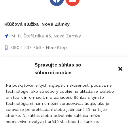
Kľúčová služba Nové Zámky
M. R. Štefánika 45, Nové Zámky
0907 737 756 - Non-Stop
0910 207 863 - 8:00-17:00
Spravujte súhlas so
info@figolock.sk
súbormi cookie
Kľúčová služba Komárno
Na poskytovanie tých najlepších skúseností používame
technológie, ako sú súbory cookie na ukladanie a/alebo
Palatínova 20, 945 01 Komárno
prístup k informáciám o zariadení. Súhlas s týmito
technológiami nám umožní spracovávať údaje, ako je
0907 737 756 - Non Stop
správanie pri prehliadaní alebo jedinečné ID na tejto
0911 015 055 - 9:00-17:00
stránke. Nesúhlas alebo odvolanie súhlasu môže
nepriaznivo ovplyvniť určité vlastnosti a funkcie.
komarno@figolock.sk