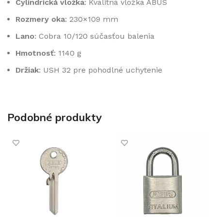
Cylindrická vložka
: Kvalitná vložka ABUS
Rozmery oka
: 230×109 mm
Lano
: Cobra 10/120 súčasťou balenia
Hmotnosť
: 1140 g
Držiak
: USH 32 pre pohodlné uchytenie
Podobné produkty