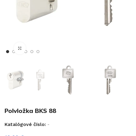
€
Klikni pre zväčšenie
€
Polvložka BKS 88
Katalógové číslo:
-