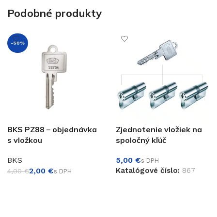
Podobné produkty
-50%
BKS PZ88 – objednávka
Zjednotenie vložiek na
s vložkou
spoločný kľúč
BKS
€
2,00
€
Katalógové číslo:
867
4,00
€
PRIDAŤ DO KOŠÍKA
PRIDAŤ DO KOŠÍKA