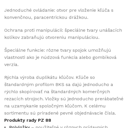
Jednoduché ovládanie:
otvor pre vloženie kľúča s
konvenčnou, paracentrickou drážkou.
Ochrana proti manipulácii:
špeciálne tvary unášacích
kolíkov zabraňujú otvoreniu manipuláciou.
Špeciálne funkcie:
rôzne tvary spojok umožňujú
vlastnosti
ako je núdzová funkcia alebo gombíková
verzia.
Rýchla výroba duplikátu kľúčov.
Kľúče so
štandardným profilom BKS sa dajú jednoducho a
rýchlo skopírovať
na štandardných komerčných
rezacích strojoch.
Vložky sú jednoducho prerábateľné
na uzamykanie spoločným kľúčom.
K celému
sortimentu sú priradené pevné objednávacie čísla.
Produkty rady PZ 88
Polvložky
– použiteľné v rôznych prídavných