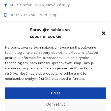
M. R. Štefánika 45, Nové Zámky
0907 737 756 - Non-Stop
0910 207 863 - 8:00-17:00
Spravujte súhlas so
info@figolock.sk
súbormi cookie
Kľúčová služba Komárno
Na poskytovanie tých najlepších skúseností používame
technológie, ako sú súbory cookie na ukladanie a/alebo
Palatínova 20, 945 01 Komárno
prístup k informáciám o zariadení. Súhlas s týmito
technológiami nám umožní spracovávať údaje, ako je
0907 737 756 - Non Stop
správanie pri prehliadaní alebo jedinečné ID na tejto
0911 015 055 - 9:00-17:00
stránke. Nesúhlas alebo odvolanie súhlasu môže
nepriaznivo ovplyvniť určité vlastnosti a funkcie.
komarno@figolock.sk
Prijať
© 2026
figolock.sk
created by
dobrýBRAND
Táto stránka je chránená systémom reCAPTCHA a
Odmietnuť
uplatňujú sa
Pravidlá ochrany osobných údajov