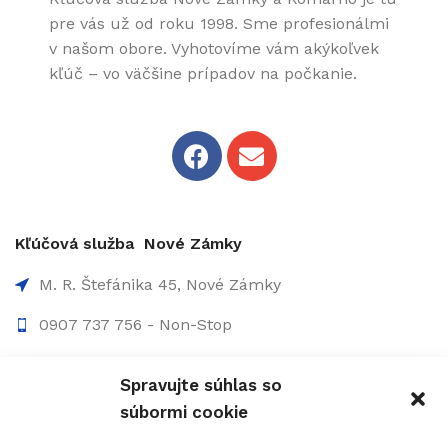
pre vás už od roku 1998. Sme profesionálmi
v našom obore. Vyhotovíme vám akýkoľvek
kľúč – vo väčšine prípadov na počkanie.
Kľúčová služba Nové Zámky
M. R. Štefánika 45, Nové Zámky
0907 737 756 - Non-Stop
0910 207 863 - 8:00-17:00
Spravujte súhlas so
info@figolock.sk
súbormi cookie