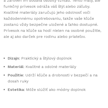
a zároveň im dodáva osobitý vzhľad. Tento malý, ale
funkčný prívesok odráža váš štýl alebo záľuby.
Kvalitné materiály zaručujú jeho odolnosť voči
každodennému opotrebovaniu, takže vaše kľúče
zostanú vždy bezpečne uložené a ľahko dostupné.
Prívesok na kľúče sa hodí nielen na osobné použitie,
ale aj ako darček pre rodinu alebo priateľov.
Dizajn
: Praktický a štýlový doplnok
Materiál
: Kvalitné a odolné materiály
Použitie
: Udrží kľúče a drobnosti v bezpečí a na
dosah ruky
Estetika
: Môže slúžiť ako módny doplnok