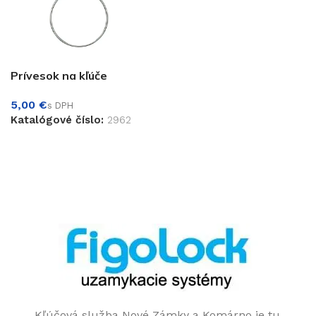
Prívesok na kľúče
€
Katalógové číslo:
2962
PRIDAŤ DO KOŠÍKA
Kľúčová služba Nové Zámky a Komárno je tu