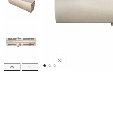
€
€
Klikni pre zväčšenie