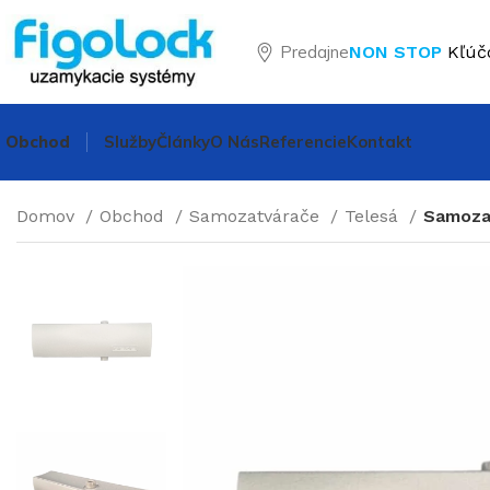
Predajne
NON STOP
Kľúč
Obchod
Služby
Články
O Nás
Referencie
Kontakt
Domov
Obchod
Samozatvárače
Telesá
Samoza