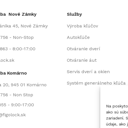
užba Nové Zámky
Služby
fánika 45, Nové Zámky
Výroba kľúčov
 756 - Non-Stop
Autokľúče
863 - 8:00-17:00
Otváranie dverí
lock.sk
Otváranie áut
Servis dverí a okien
žba Komárno
Systém generálneho kľúča
a 20, 945 01 Komárno
756 - Non Stop
055 - 9:00-17:00
Na poskyto
ako sú súbo
figolock.sk
zariadení.
údaje, ako 