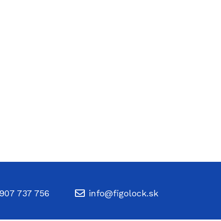
907 737 756
info@figolock.sk