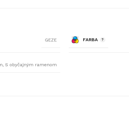
FARBA
GEZE
m, S obyčajným ramenom