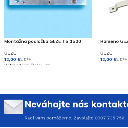
Montážna podložka GEZE TS 1500
Rameno GEZ
GEZE
GEZE
€
€
Katalógové číslo:
2317
Neváhajte nás kontakt
Radi vám pomôžeme. Zavolajte 0907 735 756.