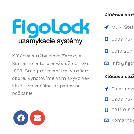
Kľúčová sl
M. R. Šte
0907 737
0910 207 
Kľúčová služba Nové Zámky a
info@figo
Komárno je tu pre vás už od roku
1998. Sme profesionálmi v našom
Kľúčová slu
obore. Vyhotovíme vám akýkoľvek
kľúč – vo väčšine prípadov na
Palatínov
počkanie.
0907 737 
0911 015 
komarno@