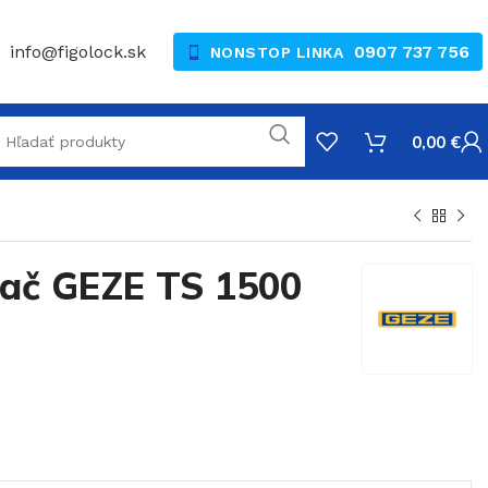
info@figolock.sk
0907 737 756
NONSTOP LINKA
0,00
€
ač GEZE TS 1500