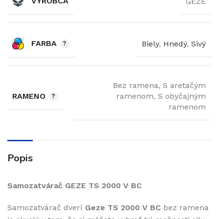
VÝROBCA
GEZE
FARBA
Biely
,
Hnedý
,
Sivý
Bez ramena, S aretačým
RAMENO
ramenom, S obyčajným
ramenom
Popis
Samozatvárač GEZE TS 2000 V BC
Samozatvárač dverí
Geze TS 2000 V BC
bez ramena