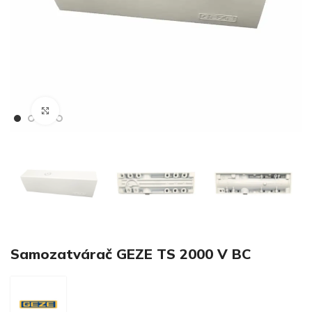
€
Klikni pre zväčšenie
€
Samozatvárač GEZE TS 2000 V BC