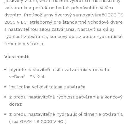
je skvelý v tom, že si môžete vybrať tri možnosti sily
zatvárania a perfektne ho tak prispôsobíte Vašim
dverám. Protipožiarny dverový samozatváračGEZE TS
2000 V BC strieborný pre štandartné vchodové dvere
s nastaviteľnou silou zatvárania. Nastaviť sa dá aj
rýchlosť zatvárania, koncový doraz alebo hydraulické
tlmenie otvárania.
Vlastnosti:
plynule nastaviteľná sila zatvárania v rozsahu
veľkosť EN 2-4
iba jediná veľkosť telesa zatvárača
z predu nastaviteľná rýchlosť zatvárania a koncový
doraz
z predu nastaviteľné hydraulické tlmenie otvárania
( iba GEZE TS 2000 V BC )