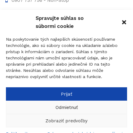
0907 737 756 - Non-Stop
0910 207 863 - 8:00-17:00
Spravujte súhlas so
info@figolock.sk
súbormi cookie
Kľúčová služba Komárno
Na poskytovanie tých najlepších skúseností používame
technológie, ako sú súbory cookie na ukladanie a/alebo
Palatínova 20, 945 01 Komárno
prístup k informáciám o zariadení. Súhlas s týmito
technológiami nám umožní spracovávať údaje, ako je
0907 737 756 - Non Stop
správanie pri prehliadaní alebo jedinečné ID na tejto
0911 015 055 - 9:00-17:00
stránke. Nesúhlas alebo odvolanie súhlasu môže
nepriaznivo ovplyvniť určité vlastnosti a funkcie.
komarno@figolock.sk
Prijať
© 2026
figolock.sk
created by
dobrýBRAND
Táto stránka je chránená systémom reCAPTCHA a
Odmietnuť
uplatňujú sa
Pravidlá ochrany osobných údajov
spoločnosti Google a
Zmluvné podmienky
.
Zobraziť predvoľby