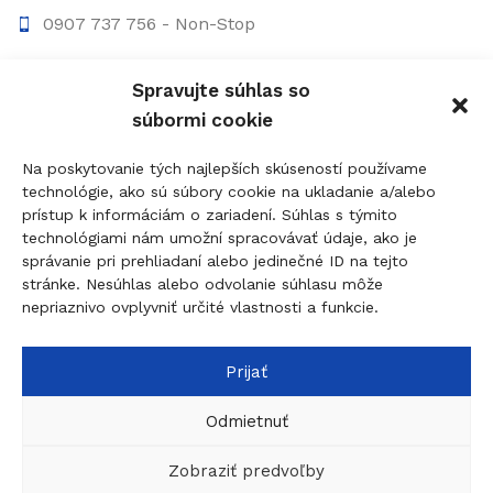
0907 737 756 - Non-Stop
0910 207 863 - 8:00-17:00
Spravujte súhlas so
info@figolock.sk
súbormi cookie
Kľúčová služba Komárno
Na poskytovanie tých najlepších skúseností používame
technológie, ako sú súbory cookie na ukladanie a/alebo
Palatínova 20, 945 01 Komárno
prístup k informáciám o zariadení. Súhlas s týmito
technológiami nám umožní spracovávať údaje, ako je
0907 737 756 - Non Stop
správanie pri prehliadaní alebo jedinečné ID na tejto
0911 015 055 - 9:00-17:00
stránke. Nesúhlas alebo odvolanie súhlasu môže
nepriaznivo ovplyvniť určité vlastnosti a funkcie.
komarno@figolock.sk
Prijať
© 2026
figolock.sk
created by
dobrýBRAND
Táto stránka je chránená systémom reCAPTCHA a
Odmietnuť
uplatňujú sa
Pravidlá ochrany osobných údajov
spoločnosti Google a
Zmluvné podmienky
.
Zobraziť predvoľby
Visiaci