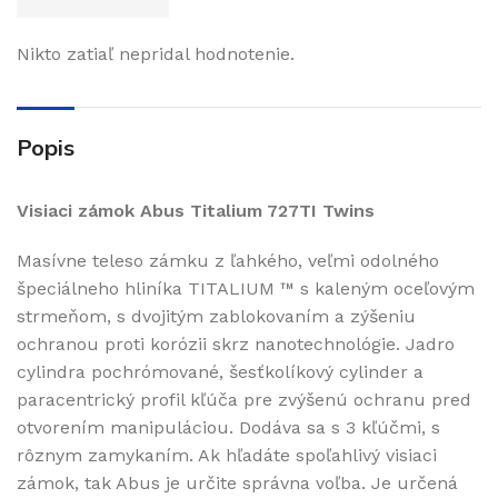
Nikto zatiaľ nepridal hodnotenie.
Popis
Visiaci zámok Abus Titalium 727TI Twins
Masívne teleso zámku z ľahkého, veľmi odolného
špeciálneho hliníka TITALIUM ™ s kaleným oceľovým
strmeňom, s dvojitým zablokovaním a zýšeniu
ochranou proti korózii skrz nanotechnológie. Jadro
cylindra pochrómované, šesťkolíkový cylinder a
paracentrický profil kľúča pre zvýšenú ochranu pred
otvorením manipuláciou. Dodáva sa s 3 kľúčmi, s
rôznym zamykaním. Ak hľadáte spoľahlivý visiaci
zámok, tak Abus je určite správna voľba. Je určená