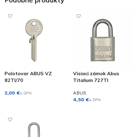
Podobné produkty
Polotovar ABUS VZ
Visiaci zámok Abus
82TI/70
Titalium 727TI
€
ABUS
€
PRIDAŤ DO KOŠÍKA
VÝBER MOŽNOSTÍ