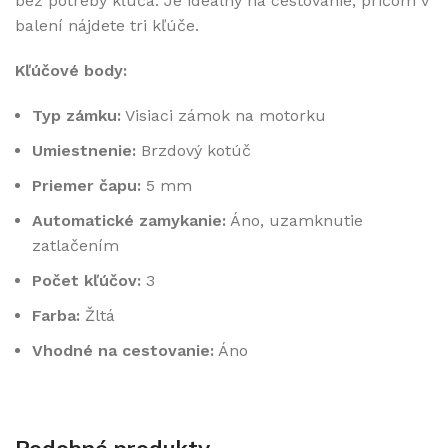
bez potreby kľúča. Je ideálny na cestovanie, pričom v
balení nájdete tri kľúče.
Kľúčové body:
Typ zámku:
Visiaci zámok na motorku
Umiestnenie:
Brzdový kotúč
Priemer čapu:
5 mm
Automatické zamykanie:
Áno, uzamknutie
zatlačením
Počet kľúčov:
3
Farba:
Žltá
Vhodné na cestovanie:
Áno