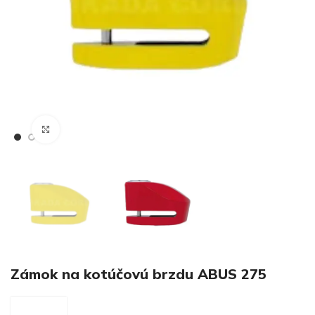
€
Klikni pre zväčšenie
€
Zámok na kotúčovú brzdu ABUS 275